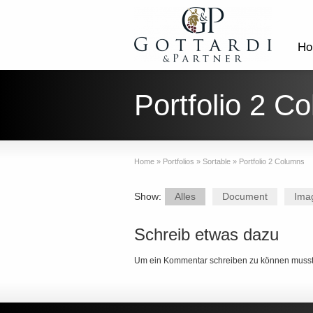
Ho
Portfolio 2 C
Home
»
Portfolios
»
Sortable
»
Portfolio 2 Columns
Show:
Alles
Document
Ima
Schreib etwas dazu
Um ein Kommentar schreiben zu können muss