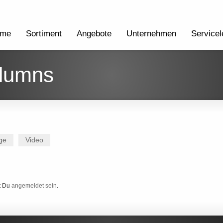
me
Sortiment
Angebote
Unternehmen
Servicel
olumns
ge
Video
t Du
angemeldet sein
.